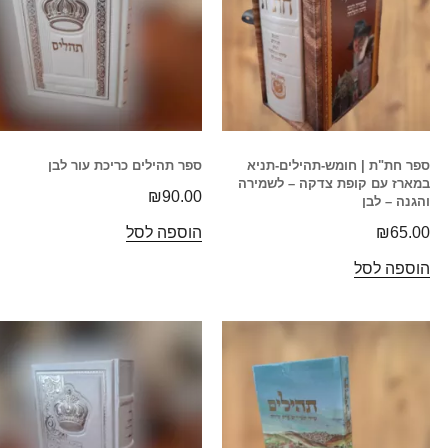
ספר חת"ת | חומש-תהילים-תניא
ספר תהילים כריכת עור לבן
במארז עם קופת צדקה – לשמירה
₪
90.00
והגנה – לבן
65.00
₪
הוספה לסל
הוספה לסל