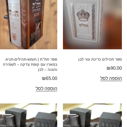
ספר תהילים כריכת עור לבן
ספר חת"ת | חומש-תהילים-תניא
במארז עם קופת צדקה – לשמירה
₪
90.00
והגנה – לבן
הוספה לסל
65.00
₪
הוספה לסל