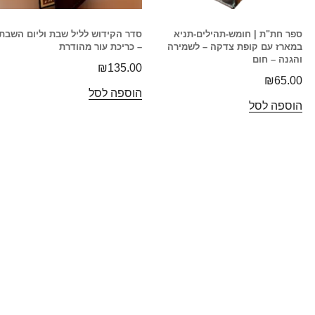
ספר חת"ת | חומש-תהילים-תניא
סדר הקידוש לליל שבת וליום השבת
במארז עם קופת צדקה – לשמירה
– כריכת עור מהודרת
והגנה – חום
₪
135.00
₪
65.00
הוספה לסל
הוספה לסל